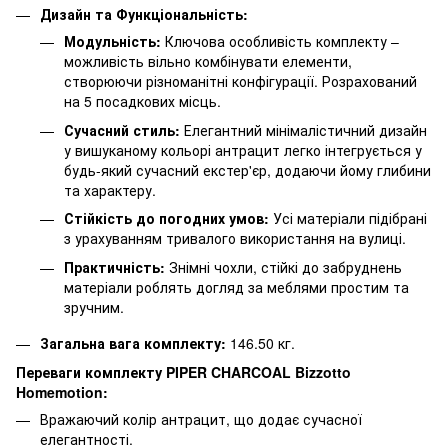
Дизайн та Функціональність:
Модульність:
Ключова особливість комплекту –
можливість вільно комбінувати елементи,
створюючи різноманітні конфігурації. Розрахований
на 5 посадкових місць.
Сучасний стиль:
Елегантний мінімалістичний дизайн
у вишуканому кольорі антрацит легко інтегрується у
будь-який сучасний екстер'єр, додаючи йому глибини
та характеру.
Стійкість до погодних умов:
Усі матеріали підібрані
з урахуванням тривалого використання на вулиці.
Практичність:
Знімні чохли, стійкі до забруднень
матеріали роблять догляд за меблями простим та
зручним.
Загальна вага комплекту:
146.50 кг.
Переваги комплекту PIPER CHARCOAL Bizzotto
Homemotion:
Вражаючий колір антрацит, що додає сучасної
елегантності.