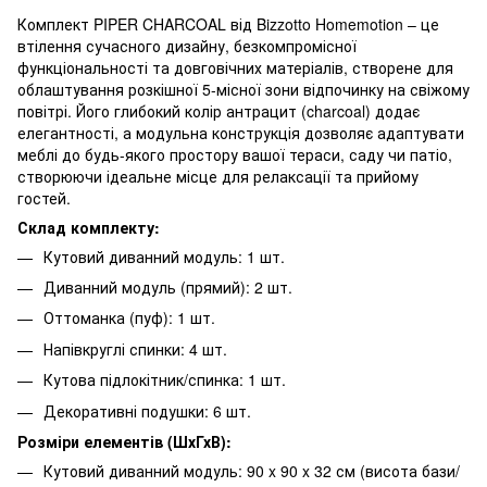
Комплект PIPER CHARCOAL від Bizzotto Homemotion – це
втілення сучасного дизайну, безкомпромісної
функціональності та довговічних матеріалів, створене для
облаштування розкішної 5-місної зони відпочинку на свіжому
повітрі. Його глибокий колір антрацит (charcoal) додає
елегантності, а модульна конструкція дозволяє адаптувати
меблі до будь-якого простору вашої тераси, саду чи патіо,
створюючи ідеальне місце для релаксації та прийому
гостей.
Склад комплекту:
Кутовий диванний модуль: 1 шт.
Диванний модуль (прямий): 2 шт.
Оттоманка (пуф): 1 шт.
Напівкруглі спинки: 4 шт.
Кутова підлокітник/спинка: 1 шт.
Декоративні подушки: 6 шт.
Розміри елементів (ШхГхВ):
Кутовий диванний модуль: 90 x 90 x 32 см (висота бази/