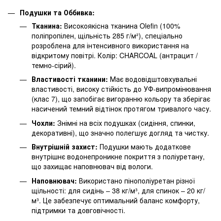
Подушки та Оббивка:
Тканина:
Високоякісна тканина Olefin (100%
поліпропілен, щільність 285 г/м²), спеціально
розроблена для інтенсивного використання на
відкритому повітрі. Колір: CHARCOAL (антрацит /
темно-сірий).
Властивості тканини:
Має водовідштовхувальні
властивості, високу стійкість до УФ-випромінювання
(клас 7), що запобігає вигоранню кольору та зберігає
насичений темний відтінок протягом тривалого часу.
Чохли:
Знімні на всіх подушках (сидіння, спинки,
декоративні), що значно полегшує догляд та чистку.
Внутрішній захист:
Подушки мають додаткове
внутрішнє водонепроникне покриття з поліуретану,
що захищає наповнювач від вологи.
Наповнювач:
Використано пінополіуретан різної
щільності: для сидінь – 38 кг/м³, для спинок – 20 кг/
м³. Це забезпечує оптимальний баланс комфорту,
підтримки та довговічності.