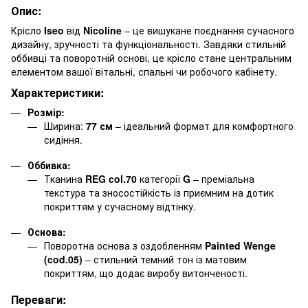
Опис:
Крісло
Iseo
від
Nicoline
– це вишукане поєднання сучасного
дизайну, зручності та функціональності. Завдяки стильній
оббивці та поворотній основі, це крісло стане центральним
елементом вашої вітальні, спальні чи робочого кабінету.
Характеристики:
Розмір:
Ширина:
77 см
– ідеальний формат для комфортного
сидіння.
Оббивка:
Тканина
REG col.70
категорії
G
– преміальна
текстура та зносостійкість із приємним на дотик
покриттям у сучасному відтінку.
Основа:
Поворотна основа з оздобленням
Painted Wenge
(cod.05)
– стильний темний тон із матовим
покриттям, що додає виробу витонченості.
Переваги: