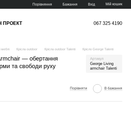
Мій кошик
Порівняння
Бажання
Вхід
Н ПРОЕКТ
067 325 4190
 меблі
Крісла outdoor
Крісла outdoor Talenti
Крісло George Talenti
 Armchair — обертання
Артикул
George Living
рми та свободи руху
armchair Talenti
Порівняти
В бажання