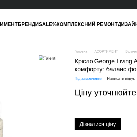
ТИМЕНТ
БРЕНДИ
SALE%
КОМПЛЕКСНИЙ РЕМОНТ
ДИЗАЙ
Головна
АСОРТИМЕНТ
Вуличні
Крісло George Living
комфорту: баланс фо
Під замовлення
Написати відгук
Ціну уточнюйте
Дізнатися ціну