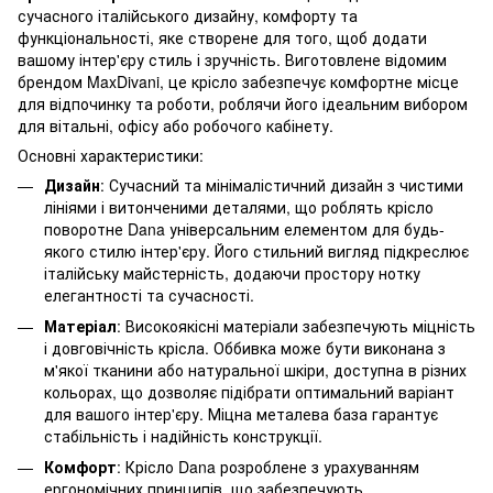
сучасного італійського дизайну, комфорту та
функціональності, яке створене для того, щоб додати
вашому інтер'єру стиль і зручність. Виготовлене відомим
брендом MaxDivani, це крісло забезпечує комфортне місце
для відпочинку та роботи, роблячи його ідеальним вибором
для вітальні, офісу або робочого кабінету.
Основні характеристики:
Дизайн
: Сучасний та мінімалістичний дизайн з чистими
лініями і витонченими деталями, що роблять крісло
поворотне Dana універсальним елементом для будь-
якого стилю інтер'єру. Його стильний вигляд підкреслює
італійську майстерність, додаючи простору нотку
елегантності та сучасності.
Матеріал
: Високоякісні матеріали забезпечують міцність
і довговічність крісла. Оббивка може бути виконана з
м'якої тканини або натуральної шкіри, доступна в різних
кольорах, що дозволяє підібрати оптимальний варіант
для вашого інтер'єру. Міцна металева база гарантує
стабільність і надійність конструкції.
Комфорт
: Крісло Dana розроблене з урахуванням
ергономічних принципів, що забезпечують