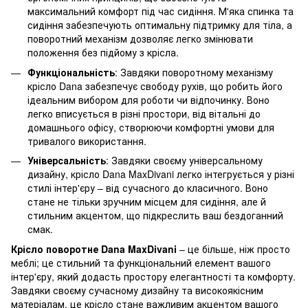
максимальний комфорт під час сидіння. М'яка спинка та
сидіння забезпечують оптимальну підтримку для тіла, а
поворотний механізм дозволяє легко змінювати
положення без підйому з крісла.
Функціональність
: Завдяки поворотному механізму
крісло Dana забезпечує свободу рухів, що робить його
ідеальним вибором для роботи чи відпочинку. Воно
легко вписується в різні простори, від вітальні до
домашнього офісу, створюючи комфортні умови для
тривалого використання.
Універсальність
: Завдяки своєму універсальному
дизайну, крісло Dana MaxDivani легко інтегрується у різні
стилі інтер'єру – від сучасного до класичного. Воно
стане не тільки зручним місцем для сидіння, але й
стильним акцентом, що підкреслить ваш бездоганний
смак.
Крісло поворотне Dana MaxDivani
– це більше, ніж просто
меблі; це стильний та функціональний елемент вашого
інтер'єру, який додасть простору елегантності та комфорту.
Завдяки своєму сучасному дизайну та високоякісним
матеріалам, це крісло стане важливим акцентом вашого