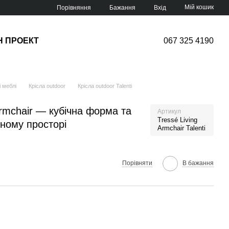
Мій кошик
Порівняння
Бажання
Вхід
Н ПРОЕКТ
067 325 4190
 меблі
Крісла outdoor
Крісла outdoor Talenti
Armchair — кубічна форма та
Артикул
Tressé Living
дному просторі
Armchair Talenti
Порівняти
В бажання