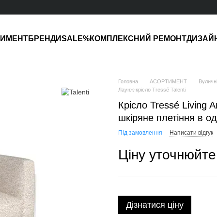
ТИМЕНТ
БРЕНДИ
SALE%
КОМПЛЕКСНИЙ РЕМОНТ
ДИЗАЙ
Головна
АСОРТИМЕНТ
Вуличні
Лаунж-крісло Tressé Talenti
Крісло Tressé Living 
шкіряне плетіння в о
Під замовлення
Написати відгук
Ціну уточнюйте
Дізнатися ціну