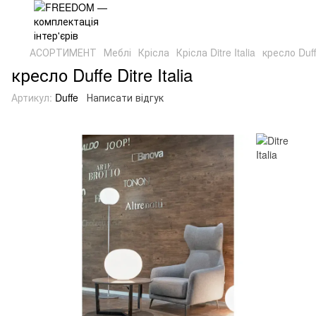
АСОРТИМЕНТ
Меблі
Крісла
Крісла Ditre Italia
кресло Duffe
кресло Duffe Ditre Italia
Артикул:
Duffe
Написати відгук