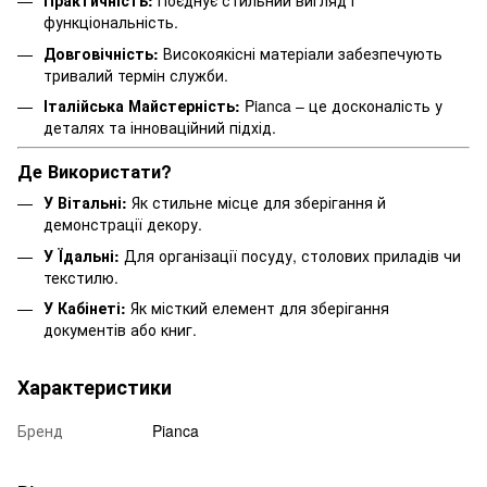
Практичність:
Поєднує стильний вигляд і
функціональність.
Довговічність:
Високоякісні матеріали забезпечують
тривалий термін служби.
Італійська Майстерність:
Pianca – це досконалість у
деталях та інноваційний підхід.
Де Використати?
У Вітальні:
Як стильне місце для зберігання й
демонстрації декору.
У Їдальні:
Для організації посуду, столових приладів чи
текстилю.
У Кабінеті:
Як місткий елемент для зберігання
документів або книг.
Характеристики
Бренд
Pianca