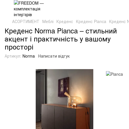
АСОРТИМЕНТ
Меблі
Креденс
Креденс Pianca
Креденс N
Креденс Norma Pianca – стильний
акцент і практичність у вашому
просторі
Артикул:
Norma
Написати відгук