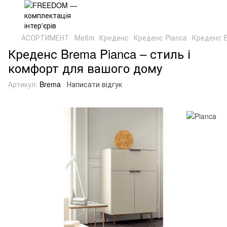
АСОРТИМЕНТ
Меблі
Креденс
Креденс Pianca
Креденс B
Креденс Brema Pianca – стиль і
комфорт для вашого дому
Артикул:
Brema
Написати відгук