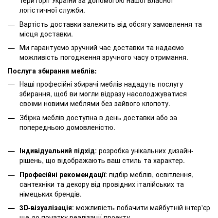
території України за допомогою нашої власної
логістичної служби.
Вартість доставки залежить від обсягу замовлення та
місця доставки.
Ми гарантуємо зручний час доставки та надаємо
можливість погодження зручного часу отримання.
Послуга збирання меблів:
Наші професійні збирачі меблів нададуть послугу
збирання, щоб ви могли відразу насолоджуватися
своїми новими меблями без зайвого клопоту.
Збірка меблів доступна в день доставки або за
попередньою домовленістю.
Індивідуальний підхід
: розробка унікальних дизайн-
рішень, що відображають ваш стиль та характер.
Професійні рекомендації
: підбір меблів, освітлення,
сантехніки та декору від провідних італійських та
німецьких брендів.
3D-візуалізація
: можливість побачити майбутній інтер'єр
ще до початку реалізації проекту.