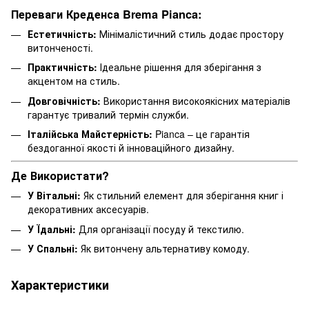
Переваги Креденса Brema Pianca:
Естетичність:
Мінімалістичний стиль додає простору
витонченості.
Практичність:
Ідеальне рішення для зберігання з
акцентом на стиль.
Довговічність:
Використання високоякісних матеріалів
гарантує тривалий термін служби.
Італійська Майстерність:
Pianca – це гарантія
бездоганної якості й інноваційного дизайну.
Де Використати?
У Вітальні:
Як стильний елемент для зберігання книг і
декоративних аксесуарів.
У Їдальні:
Для організації посуду й текстилю.
У Спальні:
Як витончену альтернативу комоду.
Характеристики