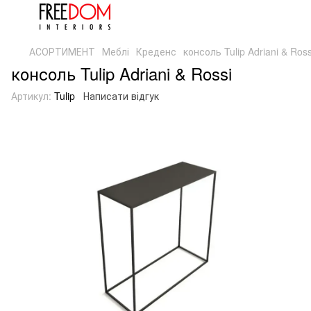
АСОРТИМЕНТ
Меблі
Креденс
консоль Tulip Adriani & Ross
консоль Tulip Adriani & Rossi
Артикул:
Tulip
Написати відгук