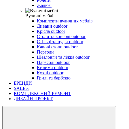
Ролети
Жалюзі
Вуличні меблі
Комплекти вуличних меблів
Дивани outdoor
Крісла outdoor
Столи та консолі outdoor
Стільці та пуфи outdoor
Кавові столи outdoor
Перголи
Шезлонги та ліжка outdoor
Парасолі outdoor
Килими outdoor
Кухні outdoor
Грилі та барбекю
БРЕНДИ
SALE%
КОМПЛЕКСНИЙ РЕМОНТ
ДИЗАЙН ПРОЕКТ