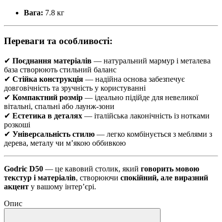
Вага:
7.8 кг
Переваги та особливості:
✔
Поєднання матеріалів
— натуральний мармур і металева
база створюють стильний баланс
✔
Стійка конструкція
— надійна основа забезпечує
довговічність та зручність у користуванні
✔
Компактний розмір
— ідеально підійде для невеликої
вітальні, спальні або лаунж-зони
✔
Естетика в деталях
— італійська лаконічність із нотками
розкоші
✔
Універсальність стилю
— легко комбінується з меблями з
дерева, металу чи м’якою оббивкою
Godric D50
— це кавовий столик, який
говорить мовою
текстур і матеріалів
, створюючи
спокійний, але виразний
акцент
у вашому інтер’єрі.
Опис