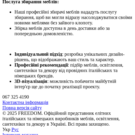
Послуга збирання меблів:
Наші професійні збирачі меблів нададуть послугу
збирання, щоб ви могли відразу насолоджуватися своїми
новими меблями без зайвого клопоту.
Збірка меблів доступна в день доставки або за
попередньою домовленістю.
Індивідуальний підхід
: розробка унікальних дизайн-
рішень, що відображають ваш стиль та характер.
Професійні рекомендації
: підбір меблів, освітлення,
сантехніки та декору від провідних італійських та
німецьких брендів.
3D-візуалізація
: можливість побачити майбутній
інтер'єр ще до початку реалізації проекту.
067 325 4190
Контактна інформація
Повна версія сайту
© 2025 FREEDOM. Офіційний представник елітних
італійських та німецьких виробників меблів, освітлення,
сантехніки та декору в Україні. Всі права захищено.
Укр
Рус
Інтернет-магазин