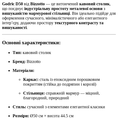
Godric D50
від
Bizzotto
— це витончений
кавовий столик
,
що поєднує
індустріальну простоту металевої основи
з
вишуканістю мармурової стільниці
. Він ідеально підійде для
оформлення сучасного, мінімалістичного або елегантного
інтер’єру, додаючи простору
текстурного контрасту та
вишуканості
.
Основні характеристики:
Тип:
кавовий столик
Бренд:
Bizzotto
Матеріали:
Каркас:
сталь із епоксидним порошковим
покриттям (стійка до подряпин і корозії)
Стільниця:
справжній мармур — міцний,
благородний, природний
Стиль:
сучасний з елементами елегантної класики
Розміри:
Ø50 см × висота 44.5 см