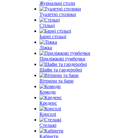
Журнальні столи
Туалетні столики
Стільці
Барні стільці
Ліжка
Приліжкові тумбочки
Шафи та гардеробні
Вітрини та бари
Комоди
Креденс
Консолі
Стелажі
Кабінети