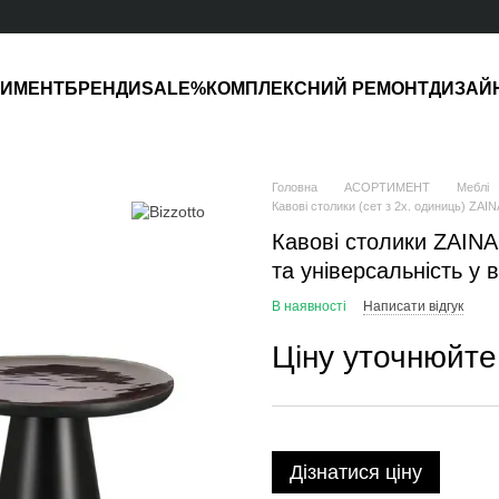
ТИМЕНТ
БРЕНДИ
SALE%
КОМПЛЕКСНИЙ РЕМОНТ
ДИЗАЙ
Головна
АСОРТИМЕНТ
Меблі
Кавові столики (сет з 2х. одиниць) ZAIN
Кавові столики ZAINA
та універсальність у
В наявності
Написати відгук
Ціну уточнюйте
Дізнатися ціну