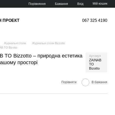
Мій кошик
Порівняння
Бажання
Вхід
Н ПРОЕКТ
067 325 4190
Журнальні столи
Журнальні столи Bizzotto
AB TO Bizotto
B TO Bizzotto – природна естетика
Артикул
ZAINAB
 вашому просторі
TO
Bizotto
Порівняти
В бажання