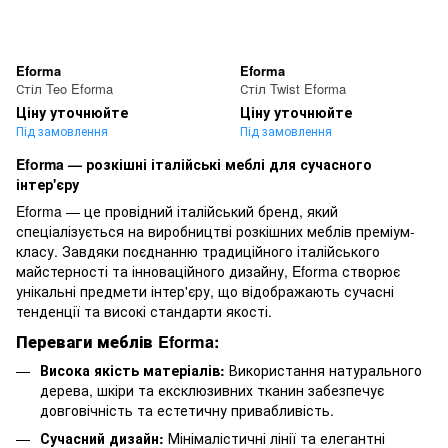
Eforma
Eforma
Стіл Teo Eforma
Стіл Twist Eforma
Ціну уточнюйте
Ціну уточнюйте
Під замовлення
Під замовлення
Eforma — розкішні італійські меблі для сучасного
інтер'єру
Eforma — це провідний італійський бренд, який
спеціалізується на виробництві розкішних меблів преміум-
класу. Завдяки поєднанню традиційного італійського
майстерності та інноваційного дизайну, Eforma створює
унікальні предмети інтер'єру, що відображають сучасні
тенденції та високі стандарти якості.
Переваги меблів Eforma:
Висока якість матеріалів:
Використання натурального
дерева, шкіри та ексклюзивних тканин забезпечує
довговічність та естетичну привабливість.
Сучасний дизайн:
Мінімалістичні лінії та елегантні