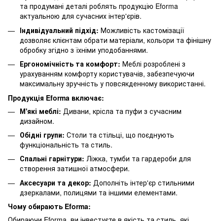
та продумані деталі роблять продукцію Eforma
актуальною для сучасних інтер'єрів.
Індивідуальний підхід:
Можливість кастомізації
дозволяє клієнтам обрати матеріали, кольори та фінішну
обробку згідно з їхніми уподобаннями.
Ергономічність та комфорт:
Меблі розроблені з
урахуванням комфорту користувачів, забезпечуючи
максимальну зручність у повсякденному використанні.
Продукція Eforma включає:
М'які меблі:
Дивани, крісла та пуфи з сучасним
дизайном.
Обідні групи:
Столи та стільці, що поєднують
функціональність та стиль.
Спальні гарнітури:
Ліжка, тумби та гардероби для
створення затишної атмосфери.
Аксесуари та декор:
Дополніть інтер'єр стильними
дзеркалами, полицями та іншими елементами.
Чому обирають Eforma:
Обираючи Eforma, ви інвестуєте в якість та стиль, які