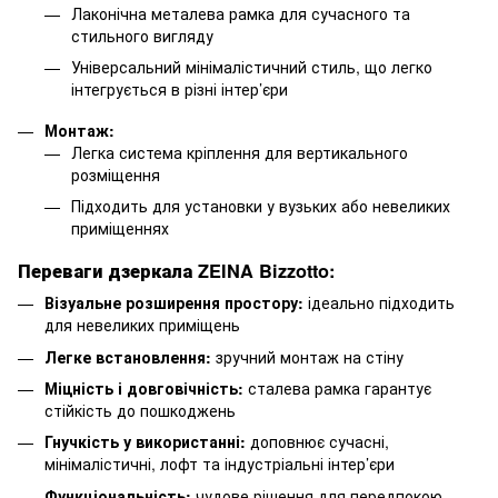
Лаконічна металева рамка для сучасного та
стильного вигляду
Універсальний мінімалістичний стиль, що легко
інтегрується в різні інтер’єри
Монтаж:
Легка система кріплення для вертикального
розміщення
Підходить для установки у вузьких або невеликих
приміщеннях
Переваги дзеркала ZEINA Bizzotto:
Візуальне розширення простору:
ідеально підходить
для невеликих приміщень
Легке встановлення:
зручний монтаж на стіну
Міцність і довговічність:
сталева рамка гарантує
стійкість до пошкоджень
Гнучкість у використанні:
доповнює сучасні,
мінімалістичні, лофт та індустріальні інтер’єри
Функціональність:
чудове рішення для передпокою,