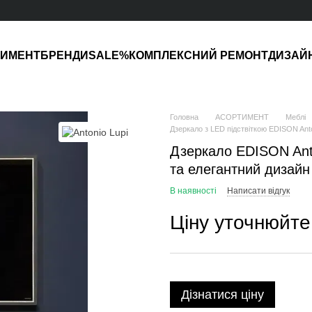
ТИМЕНТ
БРЕНДИ
SALE%
КОМПЛЕКСНИЙ РЕМОНТ
ДИЗАЙ
Головна
АСОРТИМЕНТ
Меблі
Дзеркало з LED підствіткою EDISON Anto
Дзеркало EDISON Anto
та елегантний дизайн
В наявності
Написати відгук
Ціну уточнюйте
Дізнатися ціну