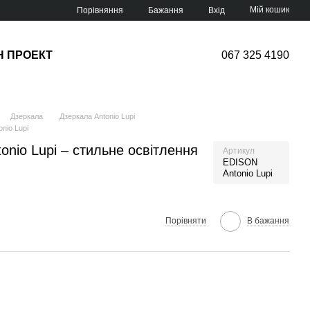
Мій кошик
Порівняння
Бажання
Вхід
Н ПРОЕКТ
067 325 4190
Дзеркала
Дзеркала Antonio Lupi
nio Lupi
nio Lupi – стильне освітлення
Артикул
EDISON
Antonio Lupi
Порівняти
В бажання