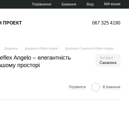
Мій кошик
Порівняння
Бажання
Вхід
Н ПРОЕКТ
067 325 4190
Дзеркала
Дзеркала Reflex Angelo
Дзеркало Casanova Reflex Angelo
flex Angelo – елегантність
Артикул
Casanova
ашому просторі
Порівняти
В бажання