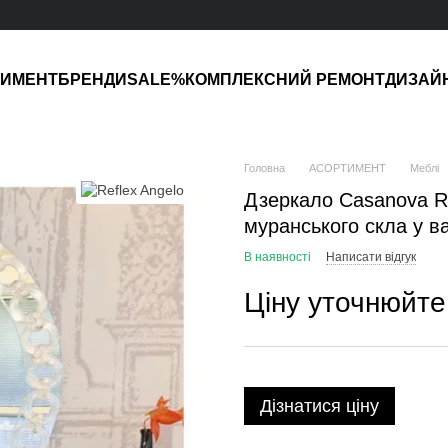
ТИМЕНТ
БРЕНДИ
SALE%
КОМПЛЕКСНИЙ РЕМОНТ
ДИЗАЙ
Головна
АСОРТИМЕНТ
Меблі
Дзеркало Casanova Re
муранського скла у в
В наявності
Написати відгук
Ціну уточнюйте
Дізнатися ціну