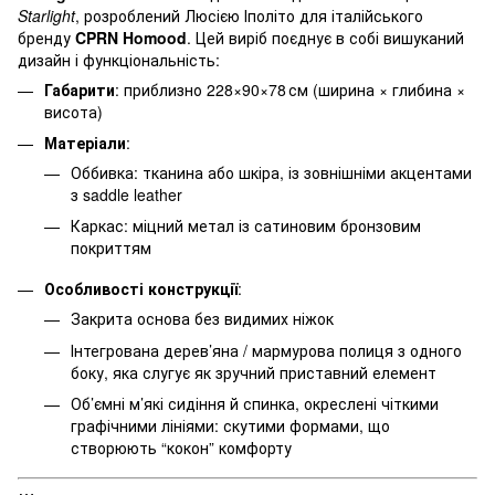
Starlight
, розроблений Люсією Іполіто для італійського
бренду
CPRN Homood
. Цей виріб поєднує в собі вишуканий
дизайн і функціональність:
Габарити
: приблизно 228×90×78 см (ширина × глибина ×
висота)
Матеріали
:
Оббивка: тканина або шкіра, із зовнішніми акцентами
з saddle leather
Каркас: міцний метал із сатиновим бронзовим
покриттям
Особливості конструкції
:
Закрита основа без видимих ніжок
Інтегрована дерев’яна / мармурова полиця з одного
боку, яка слугує як зручний приставний елемент
Об’ємні м’які сидіння й спинка, окреслені чіткими
графічними лініями: скутими формами, що
створюють “кокон” комфорту