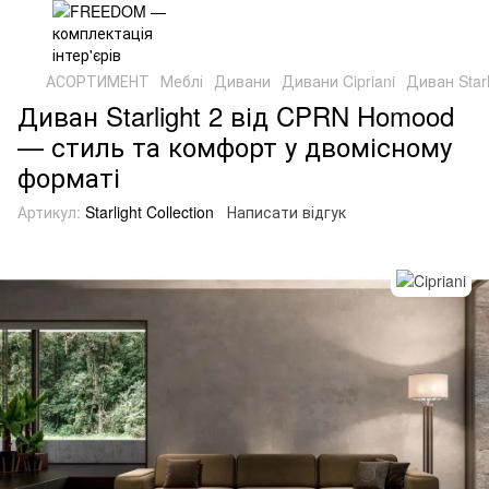
АСОРТИМЕНТ
Меблі
Дивани
Дивани Cipriani
Диван Starl
Диван Starlight 2 від CPRN Homood
— стиль та комфорт у двомісному
форматі
Артикул:
Starlight Collection
Написати відгук