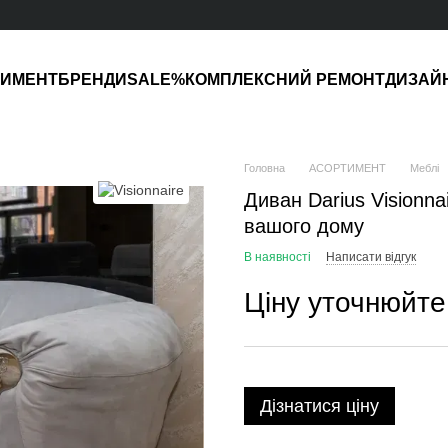
ТИМЕНТ
БРЕНДИ
SALE%
КОМПЛЕКСНИЙ РЕМОНТ
ДИЗАЙ
Головна
АСОРТИМЕНТ
Меблі
Диван Darius Visionna
вашого дому
В наявності
Написати відгук
Ціну уточнюйте
Дізнатися ціну