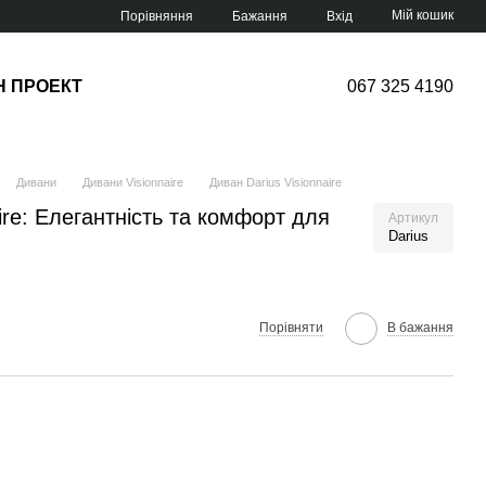
Мій кошик
Порівняння
Бажання
Вхід
Н ПРОЕКТ
067 325 4190
Дивани
Дивани Visionnaire
Диван Darius Visionnaire
ire: Елегантність та комфорт для
Артикул
Darius
Порівняти
В бажання