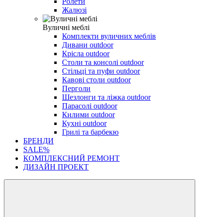
Ролети
Жалюзі
Вуличні меблі
Комплекти вуличних меблів
Дивани outdoor
Крісла outdoor
Столи та консолі outdoor
Стільці та пуфи outdoor
Кавові столи outdoor
Перголи
Шезлонги та ліжка outdoor
Парасолі outdoor
Килими outdoor
Кухні outdoor
Грилі та барбекю
БРЕНДИ
SALE%
КОМПЛЕКСНИЙ РЕМОНТ
ДИЗАЙН ПРОЕКТ