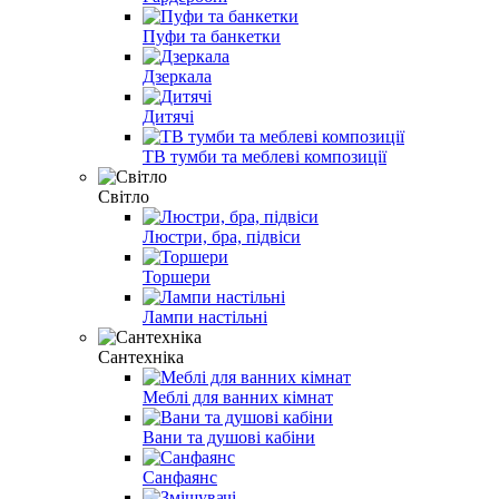
Пуфи та банкетки
Дзеркала
Дитячі
ТВ тумби та меблеві композиції
Світло
Люстри, бра, підвіси
Торшери
Лампи настільні
Сантехніка
Меблі для ванних кімнат
Вани та душові кабіни
Санфаянс