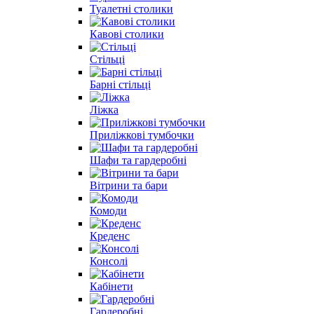
Туалетні столики
Кавові столики
Стільці
Барні стільці
Ліжка
Приліжкові тумбочки
Шафи та гардеробні
Вітрини та бари
Комоди
Креденс
Консолі
Кабінети
Гардеробні