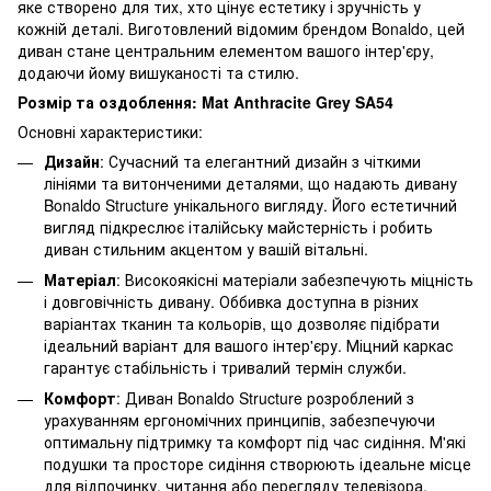
яке створено для тих, хто цінує естетику і зручність у
кожній деталі. Виготовлений відомим брендом Bonaldo, цей
диван стане центральним елементом вашого інтер'єру,
додаючи йому вишуканості та стилю.
Розмір та оздоблення: Mat Anthracite Grey SA54
Основні характеристики:
Дизайн
: Сучасний та елегантний дизайн з чіткими
лініями та витонченими деталями, що надають дивану
Bonaldo Structure унікального вигляду. Його естетичний
вигляд підкреслює італійську майстерність і робить
диван стильним акцентом у вашій вітальні.
Матеріал
: Високоякісні матеріали забезпечують міцність
і довговічність дивану. Оббивка доступна в різних
варіантах тканин та кольорів, що дозволяє підібрати
ідеальний варіант для вашого інтер'єру. Міцний каркас
гарантує стабільність і тривалий термін служби.
Комфорт
: Диван Bonaldo Structure розроблений з
урахуванням ергономічних принципів, забезпечуючи
оптимальну підтримку та комфорт під час сидіння. М'які
подушки та просторе сидіння створюють ідеальне місце
для відпочинку, читання або перегляду телевізора.