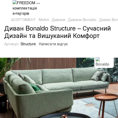
АСОРТИМЕНТ
Меблі
Дивани
Дивани Bonaldo
Диван Bona
Диван Bonaldo Structure – Сучасний
Дизайн та Вишуканий Комфорт
Артикул:
Structure
Написати відгук