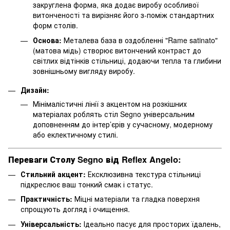
закруглена форма, яка додає виробу особливої
витонченості та вирізняє його з-поміж стандартних
форм столів.
Основа:
Металева база в оздобленні "Rame satinato"
(матова мідь) створює витончений контраст до
світлих відтінків стільниці, додаючи тепла та глибини
зовнішньому вигляду виробу.
Дизайн:
Мінімалістичні лінії з акцентом на розкішних
матеріалах роблять стіл Segno універсальним
доповненням до інтер’єрів у сучасному, модерному
або еклектичному стилі.
Переваги Столу Segno від Reflex Angelo:
Стильний акцент:
Ексклюзивна текстура стільниці
підкреслює ваш тонкий смак і статус.
Практичність:
Міцні матеріали та гладка поверхня
спрощують догляд і очищення.
Універсальність:
Ідеально пасує для просторих їдалень,