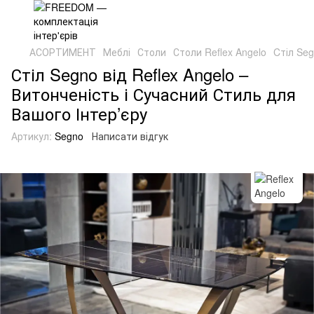
АСОРТИМЕНТ
Меблі
Столи
Столи Reflex Angelo
Cтіл Seg
Стіл Segno від Reflex Angelo –
Витонченість і Сучасний Стиль для
Вашого Інтер’єру
Артикул:
Segno
Написати відгук