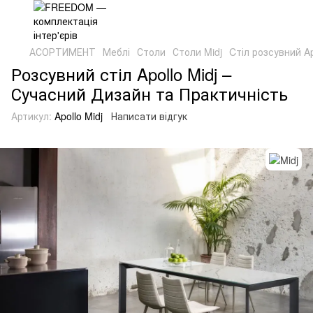
АСОРТИМЕНТ
Меблі
Столи
Столи Midj
Cтіл розсувний Ap
Розсувний стіл Apollo Midj –
Сучасний Дизайн та Практичність
Артикул:
Apollo Midj
Написати відгук