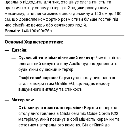
ідеально підходить для тих, хто цінує елегантність та
практичність у своєму інтер’єрі. Завдяки розсувному
механізму, стіл легко змінює свою довжину з 140 см до 190
см, що дозволяє комфортно розмістити більше гостей під
час сімейних вечерь або святкових подій.
Розмір:
140/190x90x76h
Основні Характеристики:
Дизайн:
Сучасний та мінімалістичний вигляд:
Чисті лінії та
елегантний силует столу Apollo чудово доповнять
будь-який сучасний інтер'єр.
Графітовий каркас:
Структура столу виконана зі
сталі з покриттям Grafite EG, що надає виробу
вишуканого вигляду та стійкості.
Матеріали:
Стільниця з кристалокераміки:
Верхня поверхня
столу виготовлена з Cristalceramic Oxide Corda K22 –
матеріалу, який поєднує в собі міцність кераміки та
естетику натурального каменю. Він стійкий до