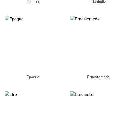
Eforma
Eichholtz
Epoque
Ernestomeda