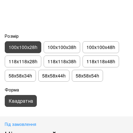
Розмір
100x100x28h
100x100x38h
100x100x48h
118x118x28h
118x118x38h
118x118x48h
58x58x34h
58x58x44h
58x58x54h
Форма
Квадратна
Під замовлення