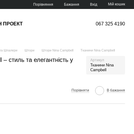
Мій кошик
Порівняння
Бажання
Вхід
Н ПРОЕКТ
067 325 4190
та Шпалери
Штори
Штори Nina Campbell
Тканини Nina Campbell
 – стиль та елегантність у
Артикул
Тканини Nina
Campbell
Порівняти
В бажання