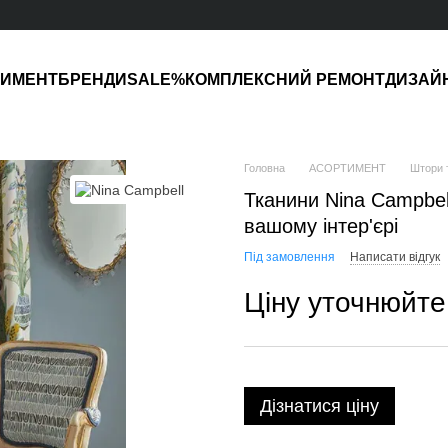
ТИМЕНТ
БРЕНДИ
SALE%
КОМПЛЕКСНИЙ РЕМОНТ
ДИЗАЙ
Головна
АСОРТИМЕНТ
Штори 
Тканини Nina Campbell
вашому інтер'єрі
Під замовлення
Написати відгук
Ціну уточнюйте
Дізнатися ціну