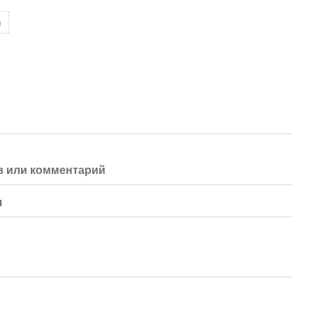
я
 или комментарий
я