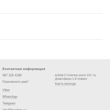
Контактная информация
067 325 4190
м.Київ Столичне шосе 101 тц
Домосфера 1-й поверх
Перезвонить вам?
Карта проезда
Viber
WhatsApp
Telegram
info@freedom.ua