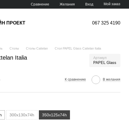
Мой заказ
Сравнение
Желания
Вход
ЙН ПРОЕКТ
067 325 4190
ль
Столы
Столы Cattelan
Стол PAPEL Glass Cattelan Italia
elan Italia
Артикул
PAPEL Glass
е
К сравнению
В желания
h
300x130x74h
350x125x74h