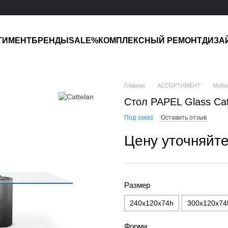
ТИМЕНТ
БРЕНДЫ
SALE%
КОМПЛЕКСНЫЙ РЕМОНТ
ДИЗА
Главная
АССОРТИМЕНТ
Мебе
Стол PAPEL Glass Catt
Под заказ
Оставить отзыв
Цену уточняйт
Размер
240x120x74h
300x120x74
Форми