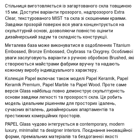
Стільниця виготовляється із загартованого скла товщиною
15 мм. Доступні варіанти прозорого, надпрозорого Extra
Clear, текстурованого MIST та скла зі скошеними краями.
Завдяки прозорій поверхні вся увага концентрується на
скульптурній основі, дозволяючи повністю оцінити
дизайнерський задум та складність конструкції.
Металева база може виконуватися в оздобленнях Titanium
Embossed, Bronze Embossed, Oxybrass та Oxygrey. Особливої
уваги заслуговують варіанти з ручною обробкою Brushed, які
створюються майстрами фабрики вручну та надають
кожному виробу індивідуального характеру.
Колекція Papel включає також моделі Papel Keramik, Papel
Keramik Premium, Papel Marble та Papel Wood. Проте саме
версія Glass найбільш повно демонструє скульптурність
основи завдяки легкості та прозорості скла. Це робить
модель ідеальним рішенням для просторих їдалень,
сучасних віталень, дизайнерських апартаментів та
престижних комерційних просторів.
PAPEL Glass чудово інтегрується в contemporary, modern
luxury, minimalist та designer interiors. Поєднання інноваційної
форми, преміальних матеріалів та бездоганної якості