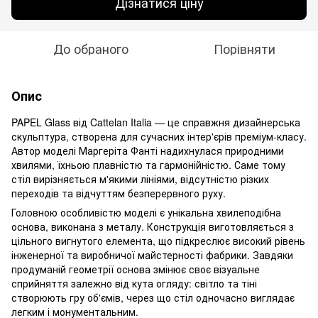
Дізнатися ціну
До обраного
Порівняти
Опис
PAPEL Glass від Cattelan Italia — це справжня дизайнерська
скульптура, створена для сучасних інтер'єрів преміум-класу.
Автор моделі Маргеріта Фанті надихнулася природними
хвилями, їхньою плавністю та гармонійністю. Саме тому
стіл вирізняється м'якими лініями, відсутністю різких
переходів та відчуттям безперервного руху.
Головною особливістю моделі є унікальна хвилеподібна
основа, виконана з металу. Конструкція виготовляється з
цільного вигнутого елемента, що підкреслює високий рівень
інженерної та виробничої майстерності фабрики. Завдяки
продуманій геометрії основа змінює своє візуальне
сприйняття залежно від кута огляду: світло та тіні
створюють гру об'ємів, через що стіл одночасно виглядає
легким і монументальним.