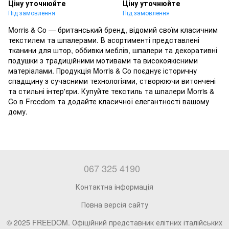
Ціну уточнюйте
Ціну уточнюйте
Під замовлення
Під замовлення
Morris & Co — британський бренд, відомий своїм класичним
текстилем та шпалерами. В асортименті представлені
тканини для штор, оббивки меблів, шпалери та декоративні
подушки з традиційними мотивами та високоякісними
матеріалами. Продукція Morris & Co поєднує історичну
спадщину з сучасними технологіями, створюючи витончені
та стильні інтер'єри. Купуйте текстиль та шпалери Morris &
Co в Freedom та додайте класичної елегантності вашому
дому.
067 325 4190
Контактна інформація
Повна версія сайту
© 2025 FREEDOM. Офіційний представник елітних італійських