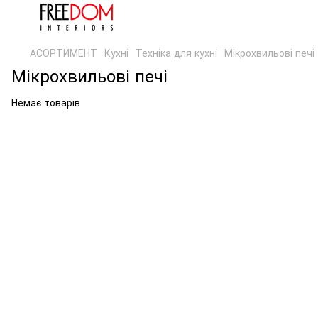
АСОРТИМЕНТ
Кухні
Техніка для кухні
Мікрохвильові печі
Мікрохвильові печі
Немає товарів