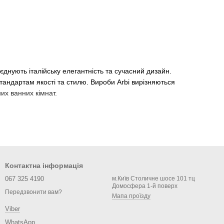
рності. Філософія бренду ґрунтується на прагненні до
ішень для ванних кімнат.
єднують італійську елегантність та сучасний дизайн.
стандартам якості та стилю. Вироби Arbi вирізняються
их ванних кімнат.
Контактна інформація
067 325 4190
м.Київ Столичне шосе 101 тц
Домосфера 1-й поверх
Передзвонити вам?
Мапа проїзду
Viber
WhatsApp