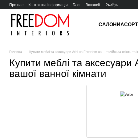
Перейти до основного контенту
Укр
Рус
Про нас
Контактна інформація
Блог
Вакансії
САЛОНИ
АСОР
Головна
Купити меблі та аксесуари Arbi на Freedom.ua – Італійська якість та 
Купити меблі та аксесуари A
вашої ванної кімнати