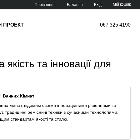
Мій кошик
Порівняння
Бажання
Вхід
Н ПРОЕКТ
067 325 4190
 якість та інновації для
ні Ванних Кімнат
нних кімнат, відомим своїми інноваційними рішеннями та
ує традиційні ремісничі техніки з сучасними технологіями,
ищим стандартам якості та стилю.
о завоювала популярність завдяки своїм високоякісним