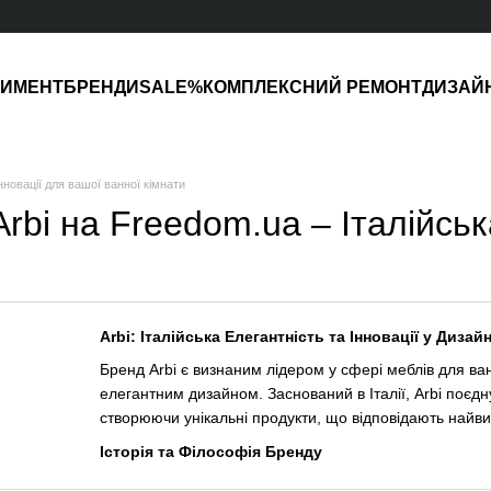
ТИМЕНТ
БРЕНДИ
SALE%
КОМПЛЕКСНИЙ РЕМОНТ
ДИЗАЙ
інновації для вашої ванної кімнати
rbi на Freedom.ua – Італійська
Arbi: Італійська Елегантність та Інновації у Дизай
Бренд Arbi є визнаним лідером у сфері меблів для ва
елегантним дизайном. Заснований в Італії, Arbi поєдн
створюючи унікальні продукти, що відповідають найв
Історія та Філософія Бренду
Заснована більше 30 років тому, компанія Arbi швидк