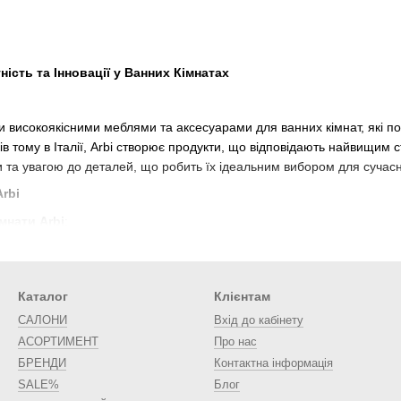
продуктам та відданості італійським традиціям майсте
досконалості, створенні функціональних та стильних р
Асортимент Продукції Arbi
тність та Інновації у Ванних Кімнатах
Меблі для Ванної Кімнати
:
Шафи для ванної кімнати
и високоякісними меблями та аксесуарами для ванних кімнат, які по
Тумби під раковину
в тому в Італії, Arbi створює продукти, що відповідають найвищим 
 та увагою до деталей, що робить їх ідеальним вибором для сучасн
Дзеркала з підсвіткою
rbi
Сантехніка
:
мнати Arbi
:
Раковини
ля ванної кімнати
Ванни
 раковину
Душові кабіни
Каталог
Клієнтам
ткою
Аксесуари для Ванної Кімнати
:
САЛОНИ
Вхід до кабінету
Полички та тримачі
АСОРТИМЕНТ
Про нас
овини
Гачки та вішалки
БРЕНДИ
Контактна інформація
и
SALE%
Блог
Мильниці та дозатори для мила