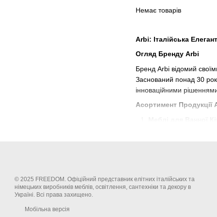
Немає товарів
Arbi: Італійська Елеган
Огляд Бренду Arbi
Бренд Arbi відомий своїм
Заснований понад 30 рокі
інноваційними рішеннями
Асортимент Продукції A
Меблі для Ванної Кі
Елегантні шафи д
Стильні тумби під
Дзеркала з підсві
Сантехніка Arbi
:
© 2025 FREEDOM. Офіційний представник елітних італійських та
німецьких виробників меблів, освітлення, сантехніки та декору в
Високоякісні рак
Україні. Всі права захищено.
Ексклюзивні ванн
Мобільна версія