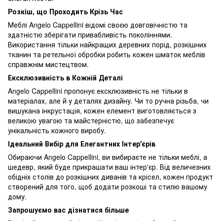
Розкіш, що Проходить Крізь Час
Меблі Angelo Cappellini відомі своєю довговічністю та
здатністю зберігати привабливість поколіннями.
Використання тільки найкращих деревних порід, розкішних
тканин та ретельної обробки робить кожен шматок меблів
справжнім мистецтвом.
Ексклюзивність в Кожній Деталі
Angelo Cappellini пропонує ексклюзивність не тільки в
матеріалах, але й у деталях дизайну. Чи то ручна різьба, чи
вишукана інкрустація, кожен елемент виготовляється з
великою увагою та майстерністю, що забезпечує
унікальність кожного виробу.
Ідеальний Вибір для Елегантних Інтер'єрів
Обираючи Angelo Cappellini, ви вибираєте не тільки меблі, а
шедевр, який буде прикрашати ваш інтер'єр. Від величезних
обідніх столів до розкішних диванів та крісел, кожен продукт
створений для того, щоб додати розкоші та стилю вашому
дому.
Запрошуємо вас дізнатися більше