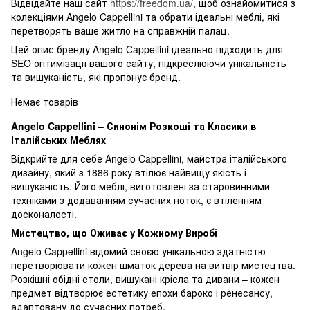
Відвідайте наш сайт
https://freedom.ua/
, щоб ознайомитися з
колекціями Angelo Cappellini та обрати ідеальні меблі, які
перетворять ваше житло на справжній палац.
Цей опис бренду Angelo Cappellini ідеально підходить для
SEO оптимізації вашого сайту, підкреслюючи унікальність
та вишуканість, які пропонує бренд.
Немає товарів
Angelo Cappellini – Синонім Розкоші та Класики в
Італійських Меблях
Відкрийте для себе Angelo Cappellini, майстра італійського
дизайну, який з 1886 року втілює найвищу якість і
вишуканість. Його меблі, виготовлені за старовинними
техніками з додаванням сучасних ноток, є втіленням
досконалості.
Мистецтво, що Оживає у Кожному Виробі
Angelo Cappellini відомий своєю унікальною здатністю
перетворювати кожен шматок дерева на витвір мистецтва.
Розкішні обідні столи, вишукані крісла та дивани – кожен
предмет відтворює естетику епохи бароко і ренесансу,
адаптовану до сучасних потреб.