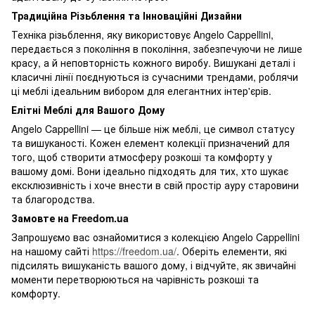
Традиційна Різьблення та Інноваційні Дизайни
Техніка різьблення, яку використовує Angelo Cappellini,
передається з покоління в покоління, забезпечуючи не лише
красу, а й неповторність кожного виробу. Вишукані деталі і
класичні лінії поєднуються із сучасними трендами, роблячи
ці меблі ідеальним вибором для елегантних інтер'єрів.
Елітні Меблі для Вашого Дому
Angelo Cappellini — це більше ніж меблі, це символ статусу
та вишуканості. Кожен елемент колекції призначений для
того, щоб створити атмосферу розкоші та комфорту у
вашому домі. Вони ідеально підходять для тих, хто шукає
ексклюзивність і хоче внести в свій простір ауру старовини
та благородства.
Замовте на Freedom.ua
Запрошуємо вас ознайомитися з колекцією Angelo Cappellini
на нашому сайті
https://freedom.ua/
. Оберіть елементи, які
підсилять вишуканість вашого дому, і відчуйте, як звичайні
моменти перетворюються на чарівність розкоші та
комфорту.