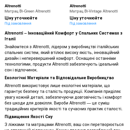
Altrenotti
Altrenotti
Матрац Bi-Green Altrenotti
Матрац Bi-Vintage Altrenotti
Ціну уточнюйте
Ціну уточнюйте
Під замовлення
Під замовлення
Altrenotti – Інноваційний Комфорт у Спальних Системах з
Італії
Знайомтеся з Altrenotti, лідером у виробництві італійських
спальних систем, який втілює високу якість, інноваційний
дизайн і неперевершений комфорт. Оснащені останніми
технологіями, продукти Altrenotti забезпечують ідеальний
сон і відпочинок.
Екологічні Матеріали та Відповідальне Виробництво
Altrenotti використовує лише екологічні матеріали, що
гарантує безпеку та сталість продукції. Компанія приділяє
увагу кожній деталі, забезпечуючи довговічність і комфорт
без шкоди для довкілля. Вироби Altrenotti — це суміш
традиційних критеріїв якості та сучасних практик сталості.
Підвищення Якості Сну
З ліжками та матрацами Altrenotti, ваш сон перетворюється