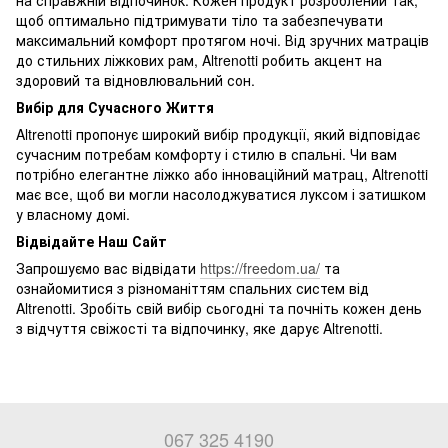
на справжній відпочинок. Кожен продукт розроблений так,
щоб оптимально підтримувати тіло та забезпечувати
максимальний комфорт протягом ночі. Від зручних матраців
до стильних ліжкових рам, Altrenotti робить акцент на
здоровий та відновлювальний сон.
Вибір для Сучасного Життя
Altrenotti пропонує широкий вибір продукції, який відповідає
сучасним потребам комфорту і стилю в спальні. Чи вам
потрібно елегантне ліжко або інноваційний матрац, Altrenotti
має все, щоб ви могли насолоджуватися луксом і затишком
у власному домі.
Відвідайте Наш Сайт
Запрошуємо вас відвідати
https://freedom.ua/
та
ознайомитися з різноманіттям спальних систем від
Altrenotti. Зробіть свій вибір сьогодні та почніть кожен день
з відчуття свіжості та відпочинку, яке дарує Altrenotti.
067 325 4190