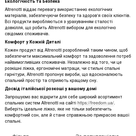
Екологічність та Безпека
Altrenotti віддає перевагу використанню екологічних
матеріалів, забезпечуючи безпеку та здоров'я своїх клієнтів.
Всі продукти виробляються з урахуванням сталості
довкілля, що робить Altrenotti вибором для екологічно
свідомих споживачів.
Комфорт у Кожній Деталі
Кожен продукт від Altrenotti розроблений таким чином, щоб
забезпечити максимальний комфорт та задоволення потреб
найвимогливіших споживачів. Незалежно від того, чи це
розкішні ліжка, ергономічні матраци, чи стильні спальні
гарнітури, Altrenotti пропонує вироби, що вдосконалюють
спальний простір та сприяють кращому сну.
Досвід італійської розкоші у вашому домі
Запрошуємо вас відкрити для себе широкий асортимент
спальних систем Altrenotti на сайті
https://freedom.ua/
.
Виберіть ідеальне ліжко, яке не тільки забезпечить
комфортний сон, але й стане справжньою прикрасою вашої
спальні.