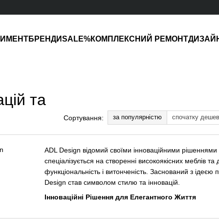
ТИМЕНТ
БРЕНДИ
SALE%
КОМПЛЕКСНИЙ РЕМОНТ
ДИЗАЙ
ацій та
за популярністю
спочатку деше
Сортування:
ADL Design відомий своїми інноваційними рішеннями у
спеціалізується на створенні високоякісних меблів та 
функціональність і витонченість. Заснований з ідеєю
Design став символом стилю та інновацій.
Інноваційні Рішення для Елегантного Життя
ADL Design вирізняється унікальним підходом до створ