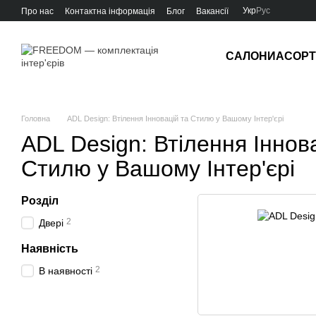
Перейти до основного контенту
Укр
Рус
Про нас
Контактна інформація
Блог
Вакансії
САЛОНИ
АСОР
Головна
ADL Design: Втілення Інновацій та Стилю у Вашому Інтер'єрі
ADL Design: Втілення Іннов
Стилю у Вашому Інтер'єрі
Розділ
2
Двері
Наявність
2
В наявності