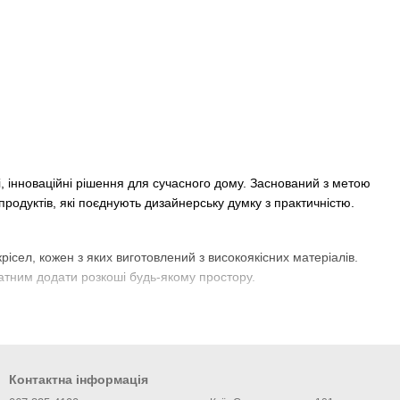
і, інноваційні рішення для сучасного дому. Заснований з метою
 продуктів, які поєднують дизайнерську думку з практичністю.
рісел, кожен з яких виготовлений з високоякісних матеріалів.
атним додати розкоші будь-якому простору.
еграція передових технологій у дизайн дозволяє створювати
печуючи комфорт і зручність.
Контактна інформація