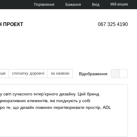
Мій кошик
Порівняння
Бажання
Вхід
Н ПРОЕКТ
067 325 4190
вше
спочатку дорожчі
за назвою
Відображення:
 світі сучасного інтер'єрного дизайну. Цей бренд
декоративних елементів, які поєднують у собі
 про те, що дизайн повинен перетворювати простір, ADL
ення меблів, які ідеально вписуються у сучасні житлові та