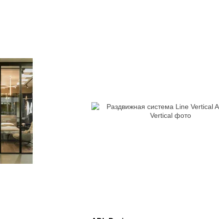
комерційні простори. Їхні продукти розроблені так, 
зручність та естетичну привабливість.
Дизайн, Що Підкреслює Індивідуальність
Кожен предмет меблів від ADL Design створений з дум
й виражати особистість власника. Чи то сучасні крісл
широкий спектр варіантів, які допоможуть створити не
Використання Преміум Матеріалів
ADL Design приділяє особливу увагу якості своїх мате
передових технологій та високоякісних матеріалів, що з
Відвідайте наш сайт
Запрошуємо вас відвідати сайт
https://freedom.ua/
і пе
Виберіть ідеальні меблі, що стануть гордістю вашого 