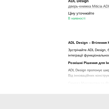
ADL Design
дверь-книжка Miticia AD
Ціну уточнюйте
В наявності
ADL Design – Втілення
Зустрічайте ADL Design, 
інтеграції функціональнос
Розкішні Рішення для Ін
ADL Design пропонує широ
Від інноваційних констру
Синтез Мистецтва та Ф
Продукція ADL Design від
меблі, що не тільки вигл
Екологічність та Трива