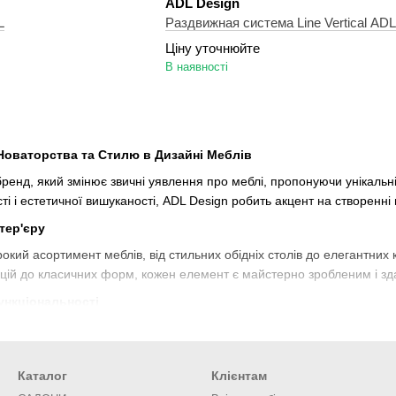
ADL Design
L
Раздвижная система Line Vertical ADL
Ціну уточнюйте
В наявності
 Новаторства та Стилю в Дизайні Меблів
бренд, який змінює звичні уявлення про меблі, пропонуючи унікальн
ті і естетичної вишуканості, ADL Design робить акцент на створенні
тер'єру
кий асортимент меблів, від стильних обідніх столів до елегантних к
кцій до класичних форм, кожен елемент є майстерно зробленим і зд
ункціональності
ома не тільки своєю естетикою, а й високою функціональністю. Інт
ядають чудово, але й відповідають потребам сучасного життя, забез
ла Вартість
Каталог
Клієнтам