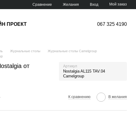
Мой заказ
Сравнение
Желания
Вход
ЙН ПРОЕКТ
067 325 4190
ль
Журнальные столы
Журнальные столы Camelgroup
up
stalgia от
Артикул
Nostalgia AL115 TAV.04
Camelgroup
е
К сравнению
В желания