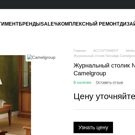
ТИМЕНТ
БРЕНДЫ
SALE%
КОМПЛЕКСНЫЙ РЕМОНТ
ДИЗА
Главная
АССОРТИМЕНТ
Мебе
Журнальный столик Nostalgia Camelgro
Журнальный столик No
Camelgroup
В наличии
Оставить отзыв
Цену уточняйт
Узнать цену