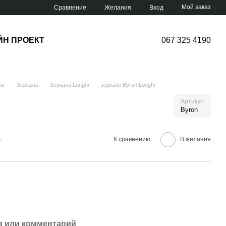
Мой заказ
Сравнение
Желания
Вход
ЙН ПРОЕКТ
067 325 4190
ль
Зеркала
Зеркала Longhi
зеркало Byron Longhi
Артикул
Byron
е
К сравнению
В желания
 или комментарий