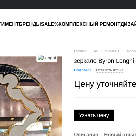
ТИМЕНТ
БРЕНДЫ
SALE%
КОМПЛЕКСНЫЙ РЕМОНТ
ДИЗА
Главная
АССОРТИМЕНТ
Мебе
зеркало Byron Longhi
Под заказ
Оставить отзыв
Цену уточняйт
Узнать цену
Описание
Новый отзыв