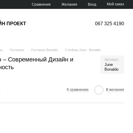
Мой заказ
Сравнение
Желания
Вход
ЙН ПРОЕКТ
067 325 4190
ль
Гостиные
Гостиные Bonaldo
Cтелkаж June - Bonaldo
o – Современный Дизайн и
Артикул
June
ность
Bonaldo
е
К сравнению
В желания