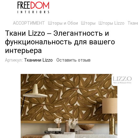
АССОРТИМЕНТ
Шторы и Обои
Шторы
Шторы Lizzo
Ткан
Ткани Lizzo – Элегантность и
функциональность для вашего
интерьера
Артикул:
Тканини Lizzo
Оставить отзыв