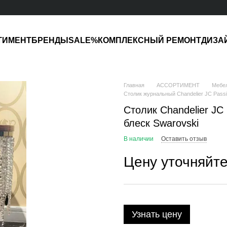
ТИМЕНТ
БРЕНДЫ
SALE%
КОМПЛЕКСНЫЙ РЕМОНТ
ДИЗА
Главная
АССОРТИМЕНТ
Мебе
Столик журнальный Chandelier JC Pass
Столик Chandelier JC
блеск Swarovski
В наличии
Оставить отзыв
Цену уточняйт
Узнать цену