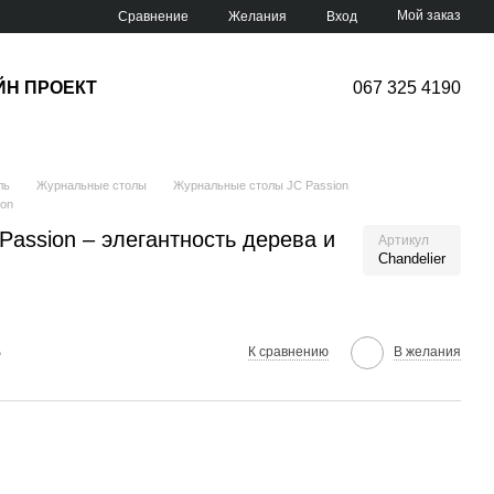
Мой заказ
Сравнение
Желания
Вход
ЙН ПРОЕКТ
067 325 4190
ль
Журнальные столы
Журнальные столы JC Passion
ion
 Passion – элегантность дерева и
Артикул
Chandelier
е
К сравнению
В желания