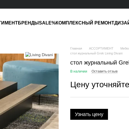
ТИМЕНТ
БРЕНДЫ
SALE%
КОМПЛЕКСНЫЙ РЕМОНТ
ДИЗА
Главная
АССОРТИМЕНТ
Мебе
стол журнальный Grek Living Divani
стол журнальный Grek 
В наличии
Оставить отзыв
Цену уточняйт
Узнать цену