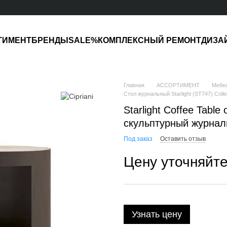
ТИМЕНТ
БРЕНДЫ
SALE%
КОМПЛЕКСНЫЙ РЕМОНТ
ДИЗА
Главная
АССОРТИМЕНТ
Мебе
Стол журнальный Starlight (ST747) Colle
Starlight Coffee Tabl
скульптурный журнал
Под заказ
Оставить отзыв
Цену уточняйт
Узнать цену