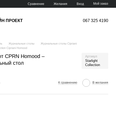
Мой заказ
Сравнение
Желания
Вход
ЙН ПРОЕКТ
067 325 4190
ль
Журнальные столы
Журнальные столы Cipriani
ction Cipriani Homood
e от CPRN Homood –
Артикул
Starlight
ьный стол
Collection
е
К сравнению
В желания