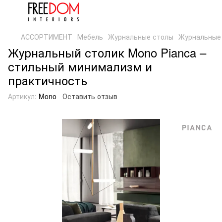
АССОРТИМЕНТ
Мебель
Журнальные столы
Журнальные 
Журнальный столик Mono Pianca –
стильный минимализм и
практичность
Артикул:
Mono
Оставить отзыв