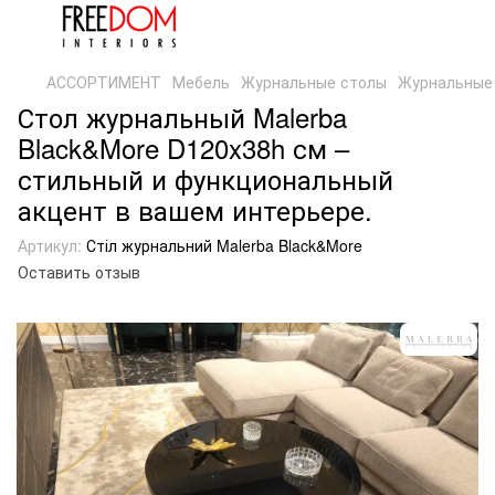
АССОРТИМЕНТ
Мебель
Журнальные столы
Журнальные 
Стол журнальный Malerba
Black&More D120x38h см –
стильный и функциональный
акцент в вашем интерьере.
Артикул:
Стіл журнальний Malerba Black&More
Оставить отзыв