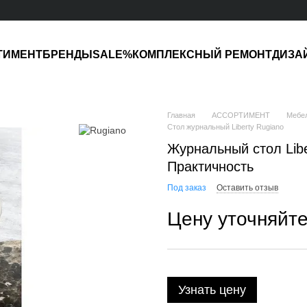
ТИМЕНТ
БРЕНДЫ
SALE%
КОМПЛЕКСНЫЙ РЕМОНТ
ДИЗА
Главная
АССОРТИМЕНТ
Мебе
Стол журнальный Liberty Rugiano
Журнальный стол Libe
Практичность
Под заказ
Оставить отзыв
Цену уточняйт
Узнать цену