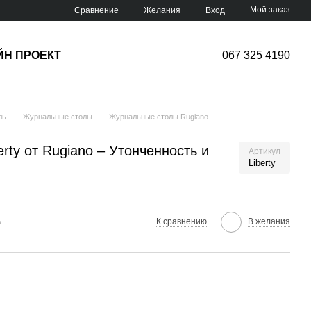
Мой заказ
Сравнение
Желания
Вход
ЙН ПРОЕКТ
067 325 4190
ль
Журнальные столы
Журнальные столы Rugiano
rty от Rugiano – Утонченность и
Артикул
Liberty
е
К сравнению
В желания