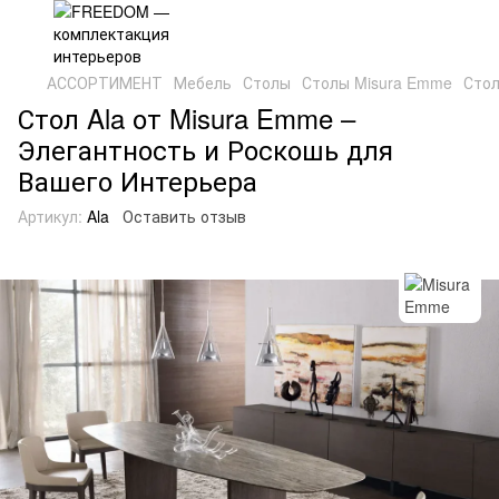
АССОРТИМЕНТ
Мебель
Столы
Столы Misura Emme
Стол
Стол Ala от Misura Emme –
Элегантность и Роскошь для
Вашего Интерьера
Артикул:
Ala
Оставить отзыв