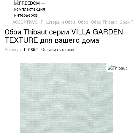
АССОРТИМЕНТ
Шторы и Обои
Обои
Обои Thibaut
Обои 
Обои Thibaut серии VILLA GARDEN
TEXTURE для вашего дома
Артикул:
T10852
Оставить отзыв