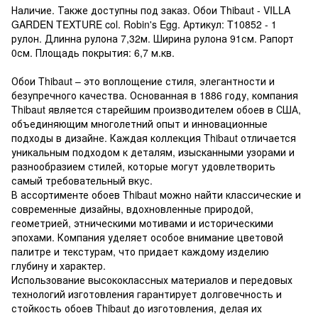
Наличие. Также доступны под заказ. Обои Thibaut - VILLA
GARDEN TEXTURE col. Robin's Egg. Артикул: T10852 - 1
рулон. Длинна рулона 7,32м. Ширина рулона 91см. Рапорт
0см. Площадь покрытия: 6,7 м.кв.
Обои Thibaut – это воплощение стиля, элегантности и
безупречного качества. Основанная в 1886 году, компания
Thibaut является старейшим производителем обоев в США,
объединяющим многолетний опыт и инновационные
подходы в дизайне. Каждая коллекция Thibaut отличается
уникальным подходом к деталям, изысканными узорами и
разнообразием стилей, которые могут удовлетворить
самый требовательный вкус.
В ассортименте обоев Thibaut можно найти классические и
современные дизайны, вдохновленные природой,
геометрией, этническими мотивами и историческими
эпохами. Компания уделяет особое внимание цветовой
палитре и текстурам, что придает каждому изделию
глубину и характер.
Использование высококлассных материалов и передовых
технологий изготовления гарантирует долговечность и
стойкость обоев Thibaut до изготовления, делая их