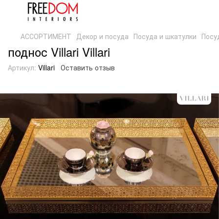
АССОРТИМЕНТ
Декор и посуда
Посуда и шкатулки
Посуд
поднос Villari Villari
Артикул:
Villari
Оставить отзыв