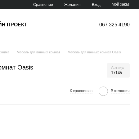
Мой заказ
Сравнение
Желания
Вход
ЙН ПРОЕКТ
067 325 4190
хника
Мебель для ванных комнат
Мебель для ванных комнат Oasis
омнат Oasis
Артикул
17145
е
К сравнению
В желания