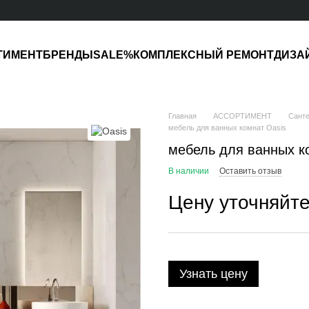
ТИМЕНТ
БРЕНДЫ
SALE%
КОМПЛЕКСНЫЙ РЕМОНТ
ДИЗА
Главная
АССОРТИМЕНТ
Санте
мебель для ванных комнат Oasis
мебель для ванных к
В наличии
Оставить отзыв
Цену уточняйт
Узнать цену