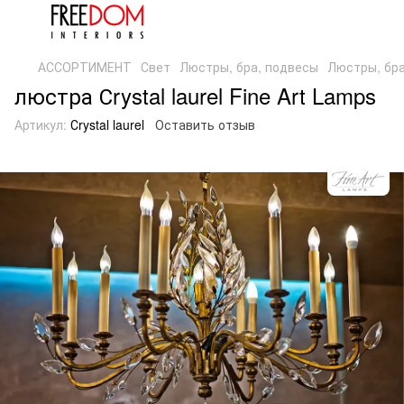
АССОРТИМЕНТ
Свет
Люстры, бра, подвесы
Люстры, бра
люстра Сrystal laurel Fine Art Lamps
Артикул:
Сrystal laurel
Оставить отзыв