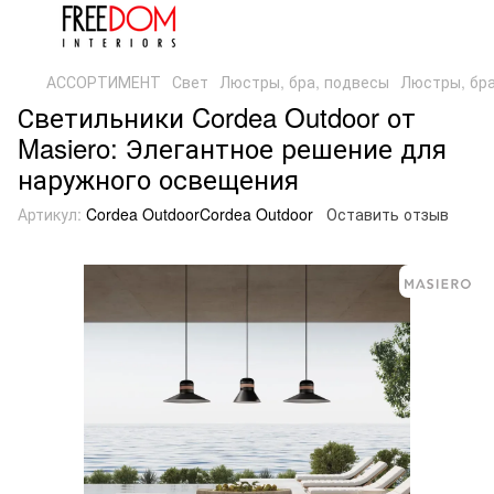
АССОРТИМЕНТ
Свет
Люстры, бра, подвесы
Люстры, бра
Светильники Cordea Outdoor от
Masiero: Элегантное решение для
наружного освещения
Артикул:
Cordea OutdoorCordea Outdoor
Оставить отзыв