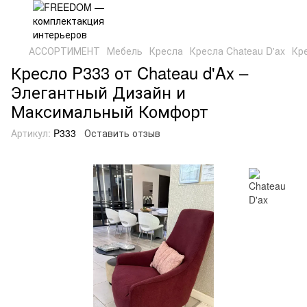
АССОРТИМЕНТ
Мебель
Кресла
Кресла Chateau D'ax
Кре
Кресло P333 от Chateau d'Ax –
Элегантный Дизайн и
Максимальный Комфорт
Артикул:
P333
Оставить отзыв