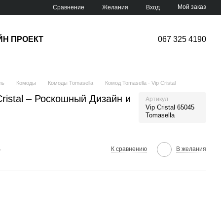
Мой заказ
Сравнение
Желания
Вход
ЙН ПРОЕКТ
067 325 4190
ль
Комоды
Комоды Tomasella
Комод Tomasella - Vip Cristal
Cristal – Роскошный Дизайн и
Артикул
Vip Cristal 65045
Tomasella
е
К сравнению
В желания