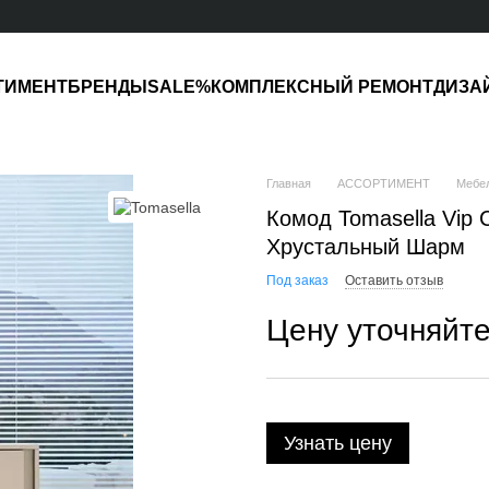
ТИМЕНТ
БРЕНДЫ
SALE%
КОМПЛЕКСНЫЙ РЕМОНТ
ДИЗА
Главная
АССОРТИМЕНТ
Мебе
Комод Tomasella Vip 
Хрустальный Шарм
Под заказ
Оставить отзыв
Цену уточняйт
Узнать цену